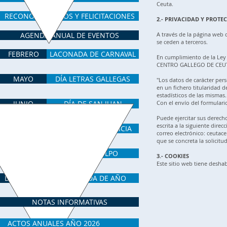
Ceuta.
RECONOCIMIENTOS Y FELICITACIONES
2.- PRIVACIDAD Y PROTE
AGENDA ANUAL DE EVENTOS
A través de la página web
se ceden a terceros.
FEBRERO
LACONADA DE CARNAVAL
En cumplimiento de la Ley 
CENTRO GALLEGO DE CEUTA 
MAYO
DÍA LETRAS GALLEGAS
"Los datos de carácter pers
en un fichero titularidad 
estadísticos de las mismas.
JUNIO
DÍA DE SAN JUAN
Con el envío del formulario
Puede ejercitar sus derech
escrita a la siguiente direc
JULIO
DÍA NACIONAL GALICIA
correo electrónico:
ceutac
que se concreta la solicitu
OCTUBRE
DÍA DEL PULPO
3.- COOKIES
Este sitio web tiene deshab
DICIEMBRE
DESPEDIDA DE AÑO
NOTAS INFORMATIVAS
ACTOS ANUALES AÑO 2026